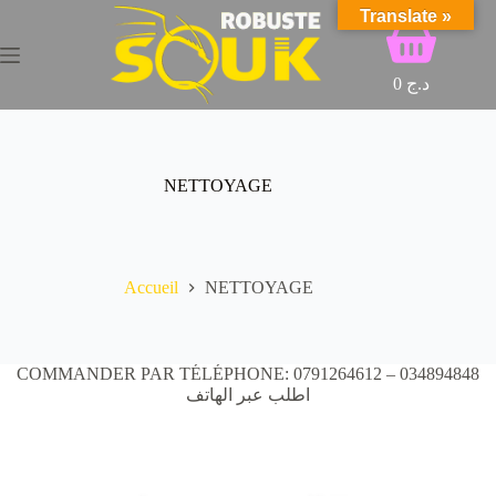
Passer
Translate »
Panier
au
d’achat
contenu
0
د.ج
NETTOYAGE
Accueil
NETTOYAGE
COMMANDER PAR TÉLÉPHONE: 0791264612 – 034894848
اطلب عبر الهاتف