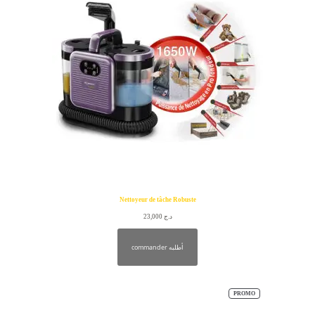
Nettoyeur de tâche Robuste
23,000
د.ج
commander أطلبه
PRODUIT
PROMO
EN
PROMOTION