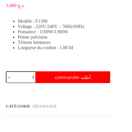
3,600
د.ج
Modèle : F1300
Voltage : 220V/240V – 50Hz/60Hz
Puissance : 1100W/1300W
Pointe précision
Témoin lumineux
Longueur du cordon : 1.80 M
quantité
commander أطلبه
de
Fer
à
repasser
à
sec
CATÉGORIE :
REPASSAGE
F1300
Robuste