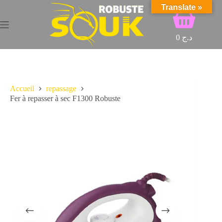
Passer
Translate »
Panier
au
d’achat
contenu
0
د.ج
Accueil
repassage
Fer à repasser à sec F1300 Robuste