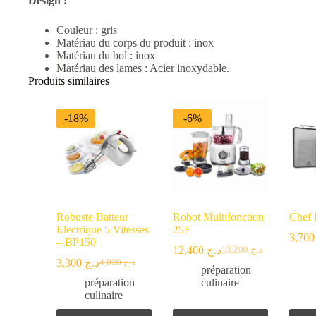
Design :
Couleur : gris
Matériau du corps du produit : inox
Matériau du bol : inox
Matériau des lames : Acier inoxydable.
Produits similaires
-18%
-6%
Robuste Batteur
Robot Multifonction
Chef 
Electrique 5 Vitesses
25F
3,
– BP150
12,400
د.ج
13,200
د.ج
Le
Le
3,300
د.ج
4,000
د.ج
Le
Le
prix
prix
préparation
prix
prix
initial
actuel
préparation
culinaire
initial
actuel
était :
est :
culinaire
était :
est :
د.ج 13,200.
د.ج 12,400.