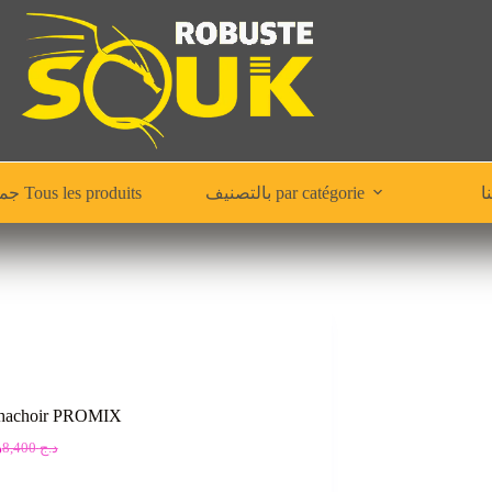
بالتصنيف par catégorie
جميع المنتجات Tous les produits
 hachoir PROMIX
د
8,400
د.ج
Le
Le
prix
prix