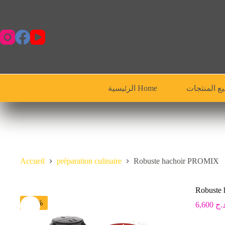
Passer
au
contenu
الرئيسية Home
Accueil
préparation culinaire
Robuste hachoir PROMIX
Robuste
-21%
6,600
.ج