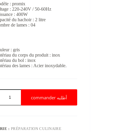
initial
actuel
dèle : promix
était :
est :
ltage : 220-240V / 50-60Hz
د.ج 8,400.
د.ج 6,600.
issance : 400W
acité du hachoir : 2 litre
mbre de lames : 04
leur : gris
ériau du corps du produit : inox
ériau du bol : inox
tériau des lames : Acier inoxydable.
commander أطلبه
RIE :
PRÉPARATION CULINAIRE