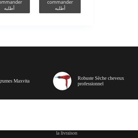
ommander
commander
أطلبه
أطلبه
Robuste Sèche cheveux
grumes Maxvita
professionnel
la livraison