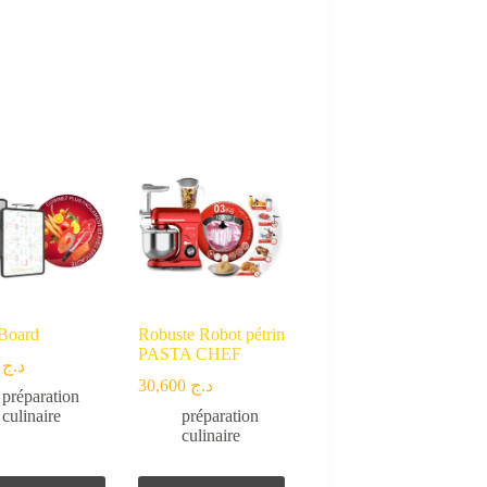
Board
Robuste Robot pétrin
PASTA CHEF
700
د.ج
30,600
د.ج
préparation
culinaire
préparation
culinaire